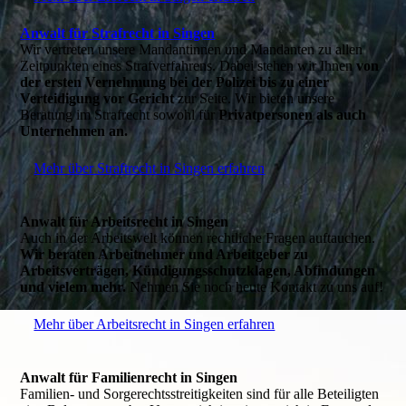
Anwalt für Strafrecht in Singen
Wir vertreten unsere Mandantinnen und Mandanten zu allen
Zeitpunkten eines Strafverfahrens. Dabei stehen wir Ihnen
von
der ersten Vernehmung bei der Polizei bis zu einer
Verteidigung vor Gericht
zur Seite. Wir bieten unsere
Beratung im Strafrecht sowohl für
Privatpersonen als auch
Unternehmen an.
Mehr über Straftrecht in Singen erfahren
Anwalt für Arbeitsrecht in Singen
Auch in der Arbeitswelt können rechtliche Fragen auftauchen.
Wir beraten Arbeitnehmer und Arbeitgeber zu
Arbeitsverträgen, Kündigungsschutzklagen, Abfindungen
und vielem mehr.
Nehmen Sie noch heute Kontakt zu uns auf!
Mehr über Arbeitsrecht in Singen erfahren
Anwalt für Familienrecht in Singen
Familien- und Sorgerechtsstreitigkeiten sind für alle Beteiligten