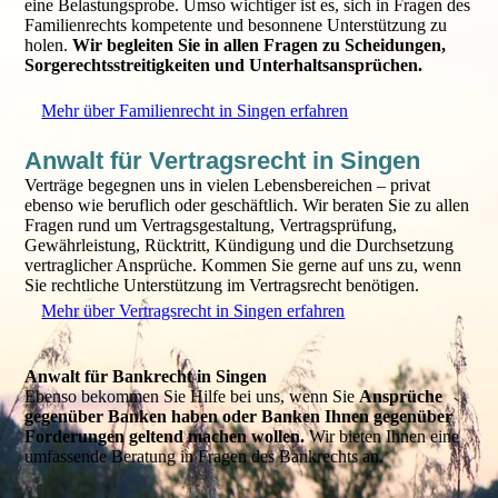
eine Belastungsprobe. Umso wichtiger ist es, sich in Fragen des
Familienrechts kompetente und besonnene Unterstützung zu
holen.
Wir begleiten Sie in allen Fragen zu Scheidungen,
Sorgerechtsstreitigkeiten und Unterhaltsansprüchen.
Mehr über Familienrecht in Singen erfahren
Anwalt für Vertragsrecht in Singen
Verträge begegnen uns in vielen Lebensbereichen – privat
ebenso wie beruflich oder geschäftlich. Wir beraten Sie zu allen
Fragen rund um Vertragsgestaltung, Vertragsprüfung,
Gewährleistung, Rücktritt, Kündigung und die Durchsetzung
vertraglicher Ansprüche. Kommen Sie gerne auf uns zu, wenn
Sie rechtliche Unterstützung im Vertragsrecht benötigen.
Mehr über Vertragsrecht in Singen erfahren
Anwalt für Bankrecht in Singen
Ebenso bekommen Sie Hilfe bei uns, wenn Sie
Ansprüche
gegenüber Banken haben oder Banken Ihnen gegenüber
Forderungen geltend machen wollen.
Wir bieten Ihnen eine
umfassende Beratung in Fragen des Bankrechts an.