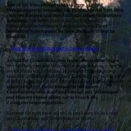
Anwalt für Verwaltungsrecht in Singen
Verwaltungsrecht beinhaltet alle Fragen, die das Verhältnis
zwischen Bürgern und dem Staat und seinen Institutionen
behandeln.
Wir helfen Ihnen dabei, im Dschungel der
Verwaltungsentscheidungen zurechtzukommen.
Unser
besonderer Schwerpunkt im Verwaltungsrecht liegt im
Baurecht.
Mehr über Verwaltungsrecht in Singen erfahren
Anwalt für Grundstücks- und Immobilienrecht in Singen
Wer ein Haus oder eine Wohnung besitzt, weiß, dass es hier zu
einer Vielzahl von rechtlichen Herausforderungen kommen
kann. Wir schaffen Abhilfe! Unser Team berät und vertritt Sie
in allen Fragen, die mit dem Grundstücks- und Immobilienrecht
zusammenhängen.
Dabei können Sie auf unsere
Unterstützung beim Kauf und Verkauf von Wohnungen
und Häusern ebenso zählen wie in Fragen des
Zwangsversteigerungsrechts.
Kommen Sie noch heute auf uns zu und lassen Sie sich rund
ums Grundstücks- und Immobilienrecht beraten!
Mehr über Grundstücks- und Immobilienrecht in Singen