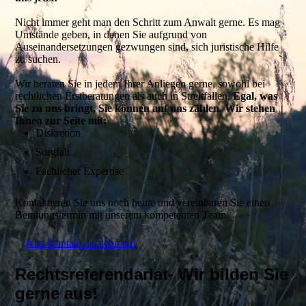
Nicht immer geht man den Schritt zum Anwalt gerne. Es mag
Umstände geben, in denen Sie aufgrund von
Auseinandersetzungen gezwungen sind, sich juristische Hilfe
zu suchen.
Wir beraten Sie in jedem Ihrer Anliegen gerne, sowohl bei
rechtlichen Erstberatungen als auch in Streitfällen.
Egal, was
Sie zu uns bringt, Sie können auf uns zählen. Wir stehen
Ihnen zur Seite mit:
Diskretion
Sorgfalt
Fachlicher Expertise
Kontaktieren Sie uns noch heute und vereinbaren Sie einen
Beratungstermin mit unserem kompetenten Team.
Jetzt Kontakt aufnehmen!
Rechtsreferendariat- Wir bilden Sie
gerne aus!