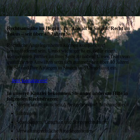
Rechtsanwälte im Hegau - Ihr Anwalt in Singen: Recht im
Fokus – seit über 40 Jahren!
Rechtliche Angelegenheiten können komplex und
herausfordernd sein. Umso wichtiger ist es, dafür einen
kompetenten Partner an Ihrer Seite zu haben! Unser Team von
qualifizierten Anwälten setzt sich nunmehr seit über 40 Jahren
für Sie und Ihre Anliegen in Singen und Umgebung ein.
Jetzt kontaktieren!
In unserer Kanzlei bekommen Sie unter anderem Hilfe in
folgenden Rechtsfragen:
Streitigkeiten zwischen Arbeitgebern und Arbeitnehmern
Erbfragen
Scheidungen, Unterhalt und Sorgerechtsfragen
Verwaltungrechtliche Angelegenheiten
Straf- und Ermittlungsverfahren