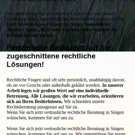
Wir unterstützen Sie mit unserem Fachwissen und unserer
Erfahrung dabei, Ihre rechtlichen Herausforderungen zu lösen.
Egal, ob es sich um Fragen des Straf-, Immobilien-,
Arbeits-, Bank-, Erb- oder Familienrechts handelt: Sie
können auf uns zählen.
Persönliche Beratung: Auf Sie
zugeschnittene rechtliche
Lösungen!
Rechtliche Fragen sind oft sehr persönlich, unabhängig davon,
ob sie vor Gericht oder außerhalb geklärt werden.
In unserer
Arbeit legen wir großen Wert auf eine individuelle
Betreuung. Alle Lösungen, die wir erarbeiten, orientieren
sich an Ihren Bedürfnissen.
Wir schneiden unsere
Rechtsberatung passgenau auf Sie zu.
Wenn Sie sich jetzt vertrauliche rechtliche Beratung in Singen
wünschen, kommen Sie auf uns zu.
Wenn Sie sich jetzt vertrauliche rechtliche Beratung in Singen
wünschen, kommen Sie auf uns zu. Wir unterstützen Sie gerne