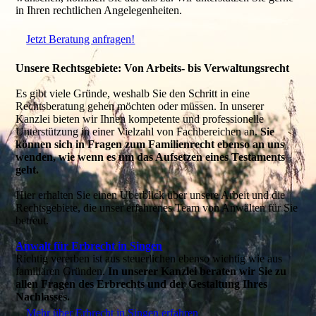
in Ihren rechtlichen Angelegenheiten.
Jetzt Beratung anfragen!
Unsere Rechtsgebiete: Von Arbeits- bis Verwaltungsrecht
Es gibt viele Gründe, weshalb Sie den Schritt in eine
Rechtsberatung gehen möchten oder müssen. In unserer
Kanzlei bieten wir Ihnen kompetente und professionelle
Unterstützung in einer Vielzahl von Fachbereichen an.
Sie
können sich in Fragen zum Familienrecht ebenso an uns
wenden, wie wenn es um das Aufsetzen eines Testaments
geht.
Hier erhalten Sie einen Überblick über unsere Arbeit und die
Rechtsgebiete, die unser erfahrenes Team von Anwälten für Sie
betreut.
Anwalt für Erbrecht in Singen
Richtig vererben ist aus steuerlichen ebenso wichtig wie aus
familiären Gründen.
In unserer Kanzlei beraten wir Sie zu
allen Fragen des Erbrechts und der Gestaltung Ihres
Nachlasses.
Mehr über Erbrecht in Singen erfahren